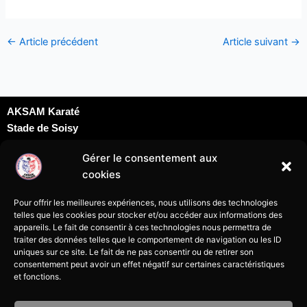
←
Article précédent
Article suivant
→
AKSAM Karaté
Stade de Soisy
Dojo David Douillet
Gérer le consentement aux
Rue du docteur Schweitzer
cookies
95230 Soisy sous Montmorency
karatesoisy95@gmail.com
Pour offrir les meilleures expériences, nous utilisons des technologies
07 69 24 09 69
telles que les cookies pour stocker et/ou accéder aux informations des
appareils. Le fait de consentir à ces technologies nous permettra de
traiter des données telles que le comportement de navigation ou les ID
uniques sur ce site. Le fait de ne pas consentir ou de retirer son
consentement peut avoir un effet négatif sur certaines caractéristiques
et fonctions.