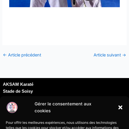
←
Article précédent
Article suivant
→
AKSAM Karaté
Stade de Soisy
Dojo David Douillet
Gérer le consentement aux
Rue du docteur Schweitzer
cookies
95230 Soisy sous Montmorency
karatesoisy95@gmail.com
Pour offrir les meilleures expériences, nous utilisons des technologies
07 69 24 09 69
telles que les cookies pour stocker et/ou accéder aux informations des