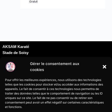
Gratuit
AKSAM Karaté
Stade de Soisy
Dojo David Douillet
Gérer le consentement aux
Rue du docteur Schweitzer
cookies
95230 Soisy sous Montmorency
karatesoisy95@gmail.com
Pour offrir les meilleures expériences, nous utilisons des technologies
07 69 24 09 69
telles que les cookies pour stocker et/ou accéder aux informations des
appareils. Le fait de consentir à ces technologies nous permettra de
traiter des données telles que le comportement de navigation ou les ID
uniques sur ce site. Le fait de ne pas consentir ou de retirer son
consentement peut avoir un effet négatif sur certaines caractéristiques
et fonctions.