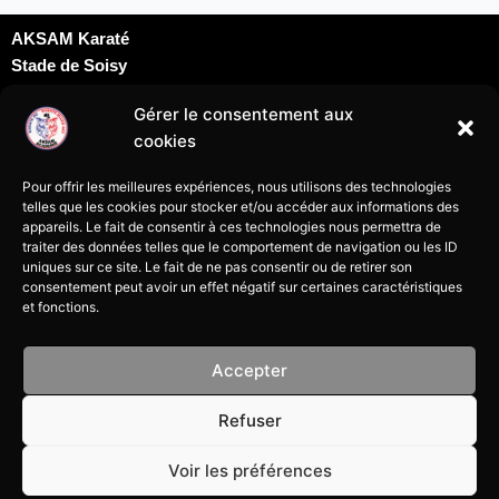
AKSAM Karaté
Stade de Soisy
Dojo David Douillet
Gérer le consentement aux
Rue du docteur Schweitzer
cookies
95230 Soisy sous Montmorency
karatesoisy95@gmail.com
Pour offrir les meilleures expériences, nous utilisons des technologies
07 69 24 09 69
telles que les cookies pour stocker et/ou accéder aux informations des
appareils. Le fait de consentir à ces technologies nous permettra de
traiter des données telles que le comportement de navigation ou les ID
uniques sur ce site. Le fait de ne pas consentir ou de retirer son
consentement peut avoir un effet négatif sur certaines caractéristiques
et fonctions.
Mentions légales
Accepter
Politique de cookies
Refuser
Politique de confidentialité
Voir les préférences
Tous droits réservés à l’association Aksam Karaté de Soisy-