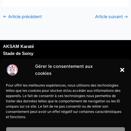
←
Article précédent
Article suivant
→
AKSAM Karaté
Stade de Soisy
Dojo David Douillet
Gérer le consentement aux
Rue du docteur Schweitzer
cookies
95230 Soisy sous Montmorency
karatesoisy95@gmail.com
Pour offrir les meilleures expériences, nous utilisons des technologies
07 69 24 09 69
telles que les cookies pour stocker et/ou accéder aux informations des
appareils. Le fait de consentir à ces technologies nous permettra de
traiter des données telles que le comportement de navigation ou les ID
uniques sur ce site. Le fait de ne pas consentir ou de retirer son
consentement peut avoir un effet négatif sur certaines caractéristiques
et fonctions.
Mentions légales