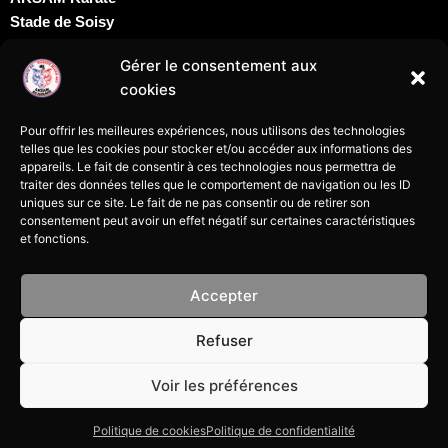
Stade de Soisy
Dojo David Douillet
Gérer le consentement aux
Rue du docteur Schweitzer
cookies
95230 Soisy sous Montmorency
karatesoisy95@gmail.com
Pour offrir les meilleures expériences, nous utilisons des technologies
07 69 24 09 69
telles que les cookies pour stocker et/ou accéder aux informations des
appareils. Le fait de consentir à ces technologies nous permettra de
traiter des données telles que le comportement de navigation ou les ID
uniques sur ce site. Le fait de ne pas consentir ou de retirer son
consentement peut avoir un effet négatif sur certaines caractéristiques
et fonctions.
Mentions légales
Accepter
Politique de cookies
Refuser
Politique de confidentialité
Voir les préférences
Tous droits réservés à l’association Aksam Karaté de Soisy-
sous-Montmorency, Andilly, Margency ©2025
Politique de cookies
Politique de confidentialité