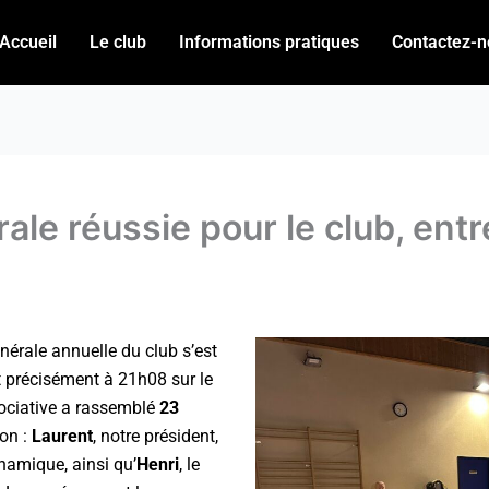
Accueil
Le club
Informations pratiques
Contactez-n
e réussie pour le club, entre
érale annuelle du club s’est
 précisément à 21h08 sur le
sociative a rassemblé
23
ion :
Laurent
, notre président,
ynamique, ainsi qu’
Henri
, le