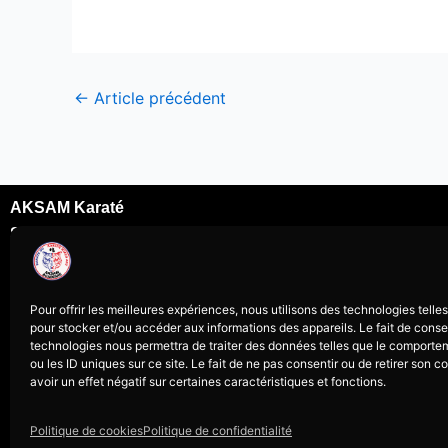
←
Article précédent
AKSAM Karaté
Stade de Soisy
Dojo David Douillet
Rue du docteur Schweitzer
Pour offrir les meilleures expériences, nous utilisons des technologies telle
95230 Soisy sous Montmorency
pour stocker et/ou accéder aux informations des appareils. Le fait de conse
karatesoisy95@gmail.com
technologies nous permettra de traiter des données telles que le comporte
07 69 24 09 69
ou les ID uniques sur ce site. Le fait de ne pas consentir ou de retirer son
avoir un effet négatif sur certaines caractéristiques et fonctions.
Politique de cookies
Politique de confidentialité
Tous droits réservés à l’associat