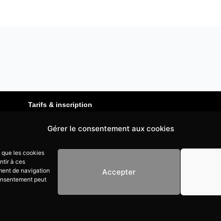
Tarifs & inscription
Les horaires
Gérer le consentement aux cookies
Les professeurs de Karaté
s que les cookies
Le professeur de Karaté MMA
ntir à ces
ment de navigation
Accepter
Le professeur de Full Contact
 consentement peut
ion Aksam Karaté de Soisy-sous-Montmorency, Andilly, Margency