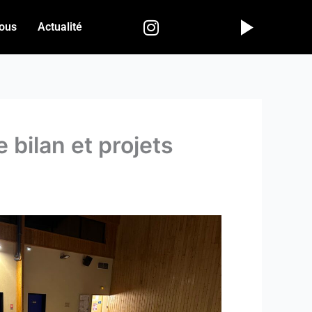
I
ous
Actualité
n
s
t
a
g
r
a
 bilan et projets
m