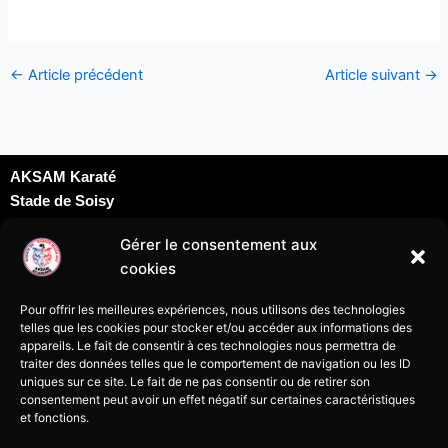
←
Article précédent
Article suivant
→
AKSAM Karaté
Stade de Soisy
Dojo David Douillet
Gérer le consentement aux
Rue du docteur Schweitzer
cookies
95230 Soisy sous Montmorency
karatesoisy95@gmail.com
Pour offrir les meilleures expériences, nous utilisons des technologies
07 69 24 09 69
telles que les cookies pour stocker et/ou accéder aux informations des
appareils. Le fait de consentir à ces technologies nous permettra de
traiter des données telles que le comportement de navigation ou les ID
uniques sur ce site. Le fait de ne pas consentir ou de retirer son
consentement peut avoir un effet négatif sur certaines caractéristiques
et fonctions.