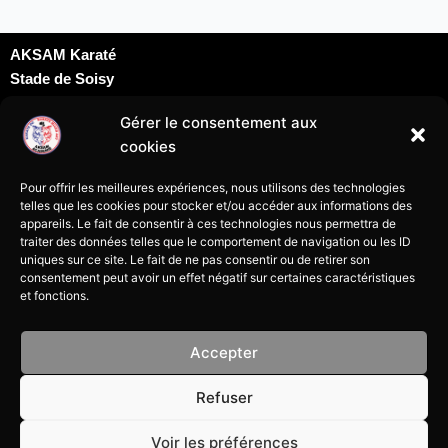
AKSAM Karaté
Stade de Soisy
Dojo David Douillet
Gérer le consentement aux
Rue du docteur Schweitzer
cookies
95230 Soisy sous Montmorency
karatesoisy95@gmail.com
Pour offrir les meilleures expériences, nous utilisons des technologies
07 69 24 09 69
telles que les cookies pour stocker et/ou accéder aux informations des
appareils. Le fait de consentir à ces technologies nous permettra de
traiter des données telles que le comportement de navigation ou les ID
uniques sur ce site. Le fait de ne pas consentir ou de retirer son
consentement peut avoir un effet négatif sur certaines caractéristiques
et fonctions.
Mentions légales
Accepter
Politique de cookies
Refuser
Politique de confidentialité
Voir les préférences