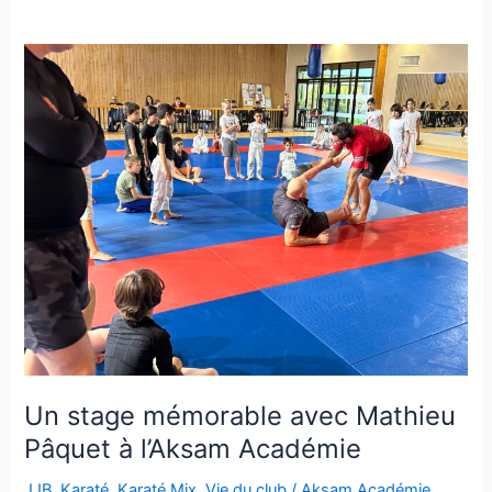
Un
stage
mémorable
avec
Mathieu
Pâquet
à
l’Aksam
Académie
Un stage mémorable avec Mathieu
Pâquet à l’Aksam Académie
JJB
,
Karaté
,
Karaté Mix
,
Vie du club
/
Aksam Académie