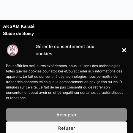
AKSAM Karaté
Stade de Soisy
Dojo David Douillet
Gérer le consentement aux
Rue du docteur Schweitzer
cookies
95230 Soisy sous Montmorency
karatesoisy95@gmail.com
Pour offrir les meilleures expériences, nous utilisons des technologies
07 69 24 09 69
telles que les cookies pour stocker et/ou accéder aux informations des
appareils. Le fait de consentir à ces technologies nous permettra de
traiter des données telles que le comportement de navigation ou les ID
uniques sur ce site. Le fait de ne pas consentir ou de retirer son
consentement peut avoir un effet négatif sur certaines caractéristiques
et fonctions.
Mentions légales
Accepter
Politique de cookies
Refuser
Politique de confidentialité