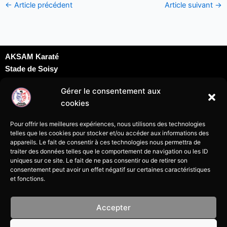
←
Article précédent
Article suivant
→
AKSAM Karaté
Stade de Soisy
Dojo David Douillet
Gérer le consentement aux
Rue du docteur Schweitzer
cookies
95230 Soisy sous Montmorency
karatesoisy95@gmail.com
Pour offrir les meilleures expériences, nous utilisons des technologies
07 69 24 09 69
telles que les cookies pour stocker et/ou accéder aux informations des
appareils. Le fait de consentir à ces technologies nous permettra de
traiter des données telles que le comportement de navigation ou les ID
uniques sur ce site. Le fait de ne pas consentir ou de retirer son
consentement peut avoir un effet négatif sur certaines caractéristiques
et fonctions.
Mentions légales
Accepter
Politique de cookies