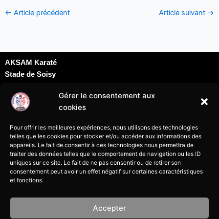
←
Article précédent
Article suivant
→
AKSAM Karaté
Stade de Soisy
Dojo David Douillet
Gérer le consentement aux
Rue du docteur Schweitzer
cookies
95230 Soisy sous Montmorency
karatesoisy95@gmail.com
Pour offrir les meilleures expériences, nous utilisons des technologies
07 69 24 09 69
telles que les cookies pour stocker et/ou accéder aux informations des
appareils. Le fait de consentir à ces technologies nous permettra de
traiter des données telles que le comportement de navigation ou les ID
uniques sur ce site. Le fait de ne pas consentir ou de retirer son
consentement peut avoir un effet négatif sur certaines caractéristiques
et fonctions.
Mentions légales
Accepter