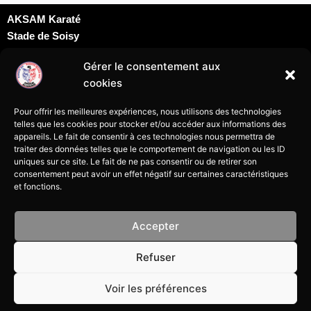
AKSAM Karaté
Stade de Soisy
Dojo David Douillet
Gérer le consentement aux
Rue du docteur Schweitzer
cookies
95230 Soisy sous Montmorency
karatesoisy95@gmail.com
Pour offrir les meilleures expériences, nous utilisons des technologies
07 69 24 09 69
telles que les cookies pour stocker et/ou accéder aux informations des
appareils. Le fait de consentir à ces technologies nous permettra de
traiter des données telles que le comportement de navigation ou les ID
uniques sur ce site. Le fait de ne pas consentir ou de retirer son
consentement peut avoir un effet négatif sur certaines caractéristiques
et fonctions.
Mentions légales
Accepter
Politique de cookies
Refuser
Politique de confidentialité
Voir les préférences
Tous droits réservés à l’association Aksam Karaté de Soisy-