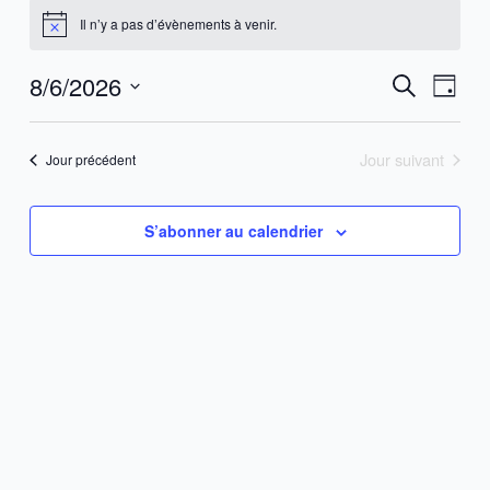
2026
Il n’y a pas d’évènements à venir.
Notice
8/6/2026
Recherche
Navig
Recherche
Jour
et
de
Sélectionnez
navigation
vues
une
Jour suivant
Jour précédent
de
Évène
date.
vues
Évènements
S’abonner au calendrier